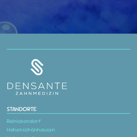
STANDORTE
Reinickendorf
Hohenschönhausen