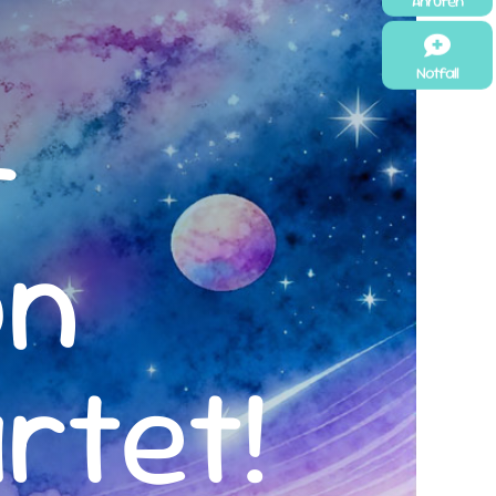
Anrufen

Notfall
-
on
rtet!