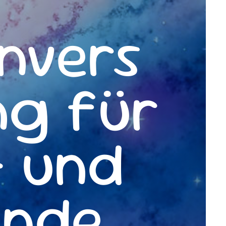
nvers
ng für
- und
ende