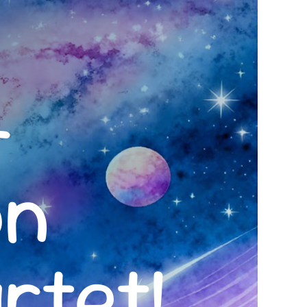
-
on
rtet!