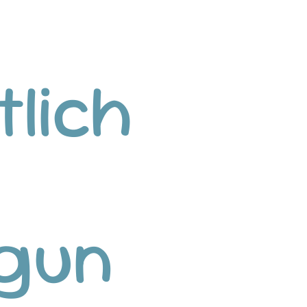
tlich
rgun