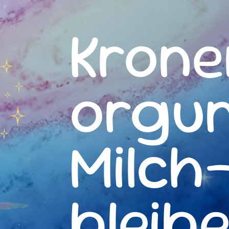
Krone
orgu
Milch
bleib