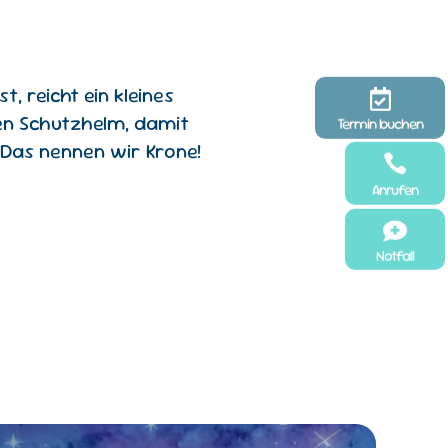
, reicht ein kleines

len Schutzhelm, damit
Termin buchen
 Das nennen wir Krone!

Anrufen

Notfall