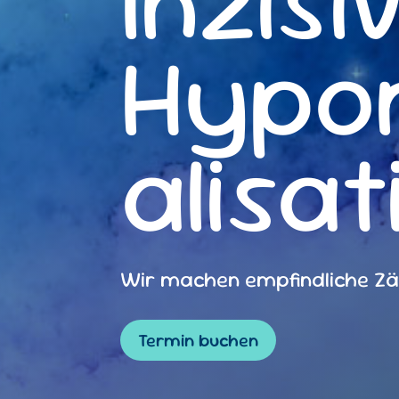
Inzisi
Hypo
alisat
Wir machen empfindliche Zä
Termin buchen