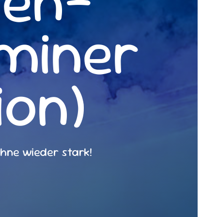
ven-
miner
ion)
hne wieder stark!