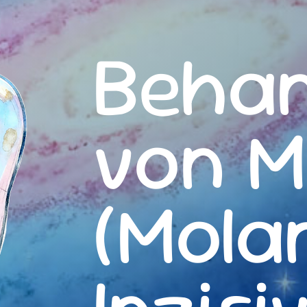
Beha
von M
(Mola