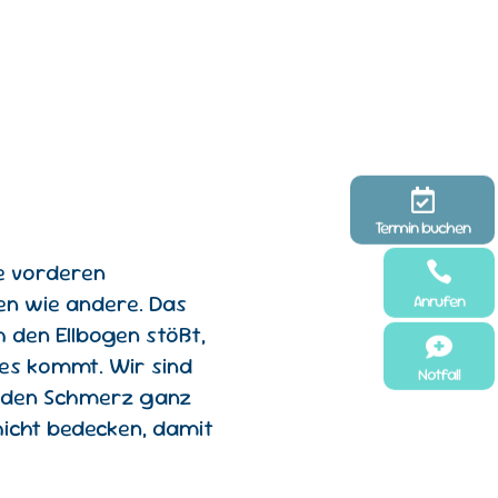

Termin buchen
e vorderen

en wie andere. Das
Anrufen
h den Ellbogen stößt,

es kommt. Wir sind
Notfall
e den Schmerz ganz
chicht bedecken, damit