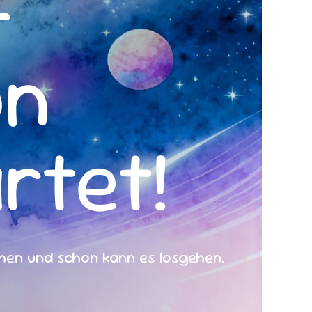
-
on
rtet!
chen und schon kann es losgehen.