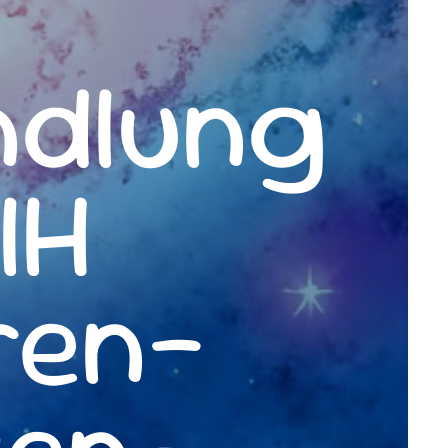
ndlung
IH
ren-